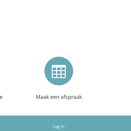

ne
Maak een afspraak
Log in