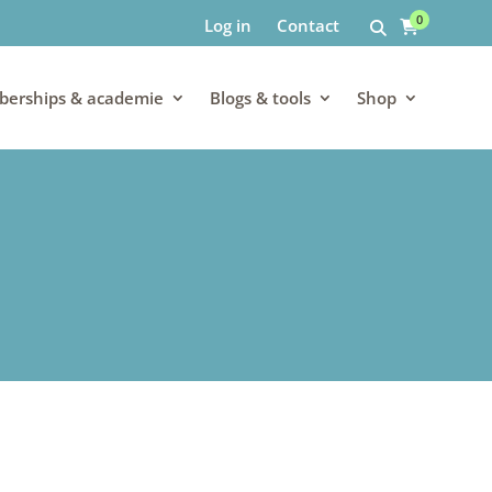
0
Log in
Contact
erships & academie
Blogs & tools
Shop