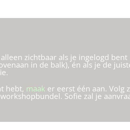
lleen zichtbaar als je ingelogd bent i
ovenaan in de balk),
én als je de jui
ie.
t hebt,
maak
er eerst één aan. Volg z
e workshopbundel. Sofie zal je aanvra