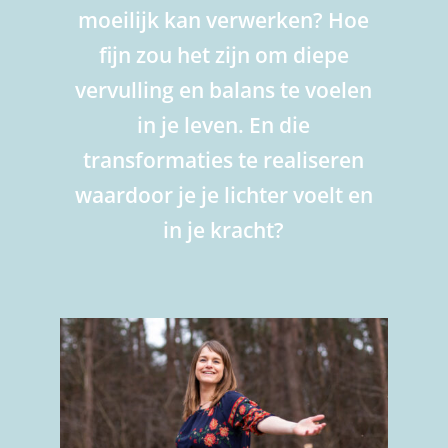
moeilijk kan verwerken? Hoe
fijn zou het zijn om diepe
vervulling en balans te voelen
in je leven. En die
transformaties te realiseren
waardoor je je lichter voelt en
in je kracht?