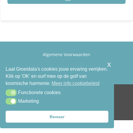
Algemene Voorwaarden
Privacy & Cookiebeleid
x
Laat Groeidala's cookies jouw ervaring verrijken.
Contact
Klik op 'OK' en surf mee op de golf van
kosmische harmonie.
Meer info cookiebeleid
© 2026 • Groeidala ® All Rights Reserved •
Functionele cookies
Functionele cookies
Antwerpsedreef 119, 2980 Zoersel • BTW BE
Marketing
Marketing
0649.564.062 | Made with ♥ by
CreArte
Studio
Bewaar