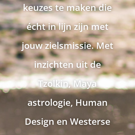
keuzes te maken die
écht in lijn zijn met
jouw zielsmissie. Met
inzichten uit de
Tzolkin, Maya
astrologie, Human
Design en Westerse